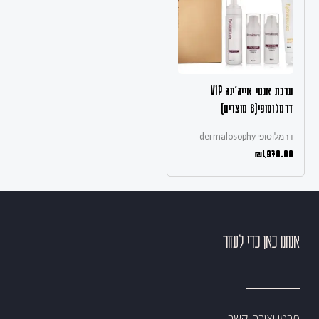
ערכת אנטי אייג'ינג VIP
דרמלוסופי(6 מוצרים)
דרמלוסופי dermalosophy
₪
1,970.00
אנחנו כאן כדי לעזור
פרטי יצירת קשר