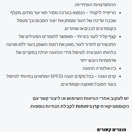
ההתפרצויות העתידיות.
הריפייד ליקוויד – הנמצא בערכה מסיר תאי עור מתים, מקלף
שכבה עדינה של העור וממתן את ייצור הסבום וכך מטפל
בקומודונים לבנים או שחורים.
קצף קליר לעור בעייתי – מאפשר לחומרים הפעילים של
התכשירים לחדור לעור, מאזן את רמות השומן בעור ללא פגיעה
בלחותו הטבעית. לטיפול מידי והרגעה יעילה במקרים של
אדמומיות ויובש ייתר
ביו אולטרה הרגעה
קרם הגנה – בכל מקדם הגנה SPF25 המתאים במיוחד לטיפול
בעור הסובל מאקנה וקומודונים.
יש לעקוב אחרי הוראות השימוש או ליצור קשר עם
הקוסמטיקאית
קרן ניחוחות
לקבלת הנחיות נוספות.
מוצרים קשורים