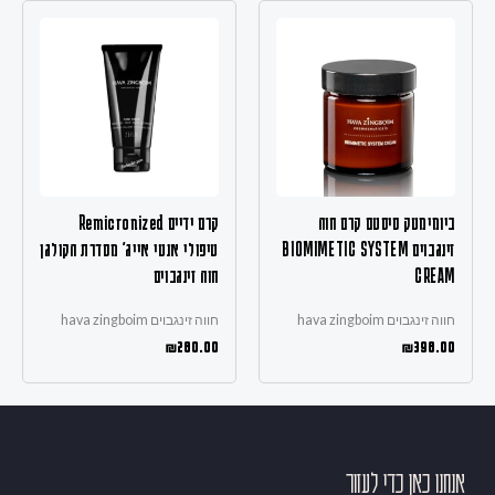
ביומימטק סיסטם קרם חוה
קרם ידיים Remicronized
זינגבוים BIOMIMETIC SYSTEM
טיפולי אנטי אייג’ מסדרת הקולגן
CREAM
חוה זינגבוים
חווה זינגבוים hava zingboim
חווה זינגבוים hava zingboim
₪
280.00
₪
398.00
אנחנו כאן כדי לעזור