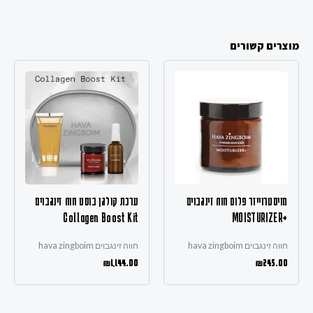
מוצרים קשורים
מויסטרוייזר פלוס חוה זינגבוים
ערכת קולגן בוסט חוה זינגבוים
Collagen Boost Kit
+MOISTURIZER
חווה זינגבוים hava zingboim
חווה זינגבוים hava zingboim
₪
1,144.00
₪
245.00